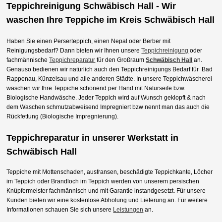
Teppichreinigung
Schwäbisch Hall
- Wir
waschen Ihre Teppiche im Kreis
Schwäbisch Hall
Haben Sie einen Perserteppich, einen Nepal oder Berber mit
Reinigungsbedarf? Dann bieten wir Ihnen unsere
Teppichreinigung
oder
fachmännische
Teppichreparatur
für den Großraum
Schwäbisch Hall
an.
Genauso bedienen wir natürlich auch den Teppichreinigungs Bedarf für Bad
Rappenau, Künzelsau und alle anderen Städte. In unsere Teppichwäscherei
waschen wir Ihre Teppiche schonend per Hand mit Naturseife bzw.
Biologische Handwäsche. Jeder Teppich wird auf Wunsch geklopft & nach
dem Waschen schmutzabweisend Impregniert bzw nennt man das auch die
Rückfettung (Biologische Impregnierung).
Teppichreparatur in unserer Werkstatt in
Schwäbisch Hall
Teppiche mit Mottenschaden, ausfransen, beschädigte Teppichkante, Löcher
im Teppich oder Brandloch im Teppich werden von unserem persischen
Knüpfermeister fachmännisch und mit Garantie instandgesetzt. Für unsere
Kunden bieten wir eine kostenlose Abholung und Lieferung an. Für weitere
Informationen schauen Sie sich unsere
Leistungen
an.