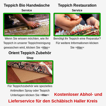
Teppich Bio Handwäsche
Teppich Restauration
Service
Service
Wenn Sie wissen möchten, wie Ihr
Benötigt Ihr Teppich eine Reparatur?
Teppich in unserer Teppichreinigung
Für weitere Informationen klicken
gewaschen wird, klicken Sie >
Hier
<
Sie >
Hier
<
Orient Teppich Zubehör
Shop
Für Teppichzubehör wie spezielles
Antimotten Spray oder Teppich
Kostenloser Abhol- und
Unterlagen klicken Sie >
Hier
<
Lieferservice für den Schäbisch Haller Kreis