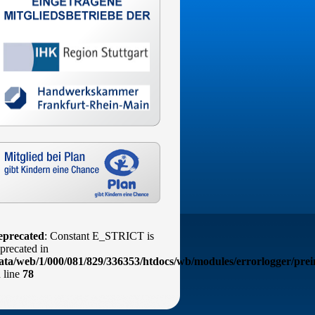
eprecated
: Constant E_STRICT is
precated in
ata/web/1/000/081/829/336353/htdocs/wb/modules/errorlogger/prei
 line
78