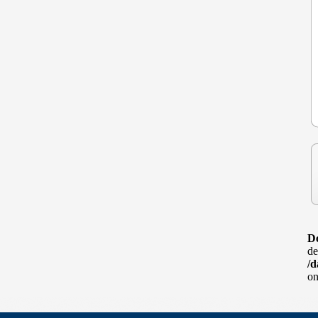
D
de
/d
on