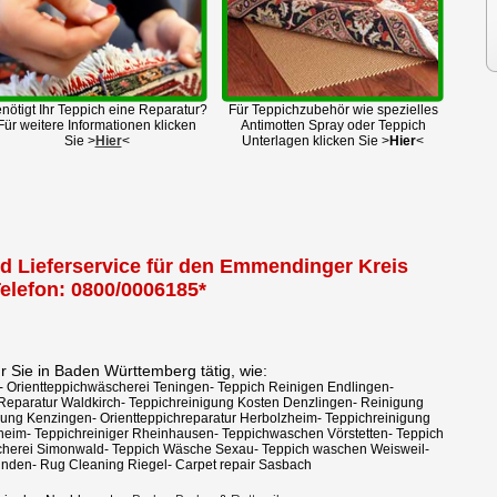
nötigt Ihr Teppich eine Reparatur?
Für Teppichzubehör wie spezielles
Für weitere Informationen klicken
Antimotten Spray oder Teppich
Sie >
Hier
<
Unterlagen klicken Sie >
Hier
<
d Lieferservice für den Emmendinger Kreis
elefon: 0800/0006185*
ür Sie in Baden Württemberg tätig, wie:
Orientteppichwäscherei Teningen- Teppich Reinigen Endlingen-
 Reparatur Waldkirch- Teppichreinigung Kosten Denzlingen- Reinigung
gung Kenzingen- Orientteppichreparatur Herbolzheim- Teppichreinigung
hheim- Teppichreiniger Rheinhausen- Teppichwaschen Vörstetten- Teppich
herei Simonwald- Teppich Wäsche Sexau- Teppich waschen Weisweil-
nden- Rug Cleaning Riegel- Carpet repair Sasbach